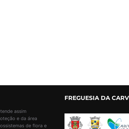
FREGUESIA DA CAR
etende assim
roteção e da área
ossistemas de flora e